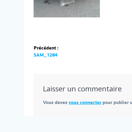
Navigation
Précédent :
de
Article
SAM_1284
précédent :
l’article
Laisser un commentaire
Vous devez
vous connecter
pour publier 