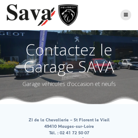
Passer
au
contenu
Contactez le
Garage SAVA
Garage véhicules d'occasion et neufs
ZI de la Chevallerie – St Florent le Vieil
49410 Mauges-sur-Loire
Tél. :
02 41 72 50 07