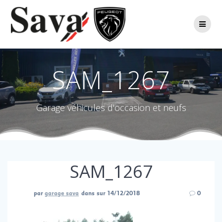
Passer
au
contenu
SAM_1267
Garage véhicules d'occasion et neufs
SAM_1267
par
garage sava
dans
sur 14/12/2018
0