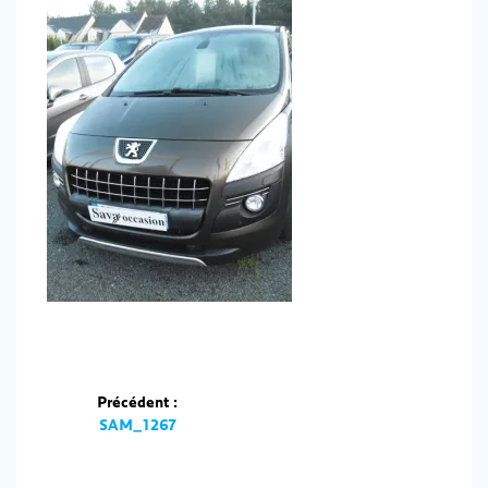
Navigation
Précédent :
de
Article
SAM_1267
précédent :
l’article