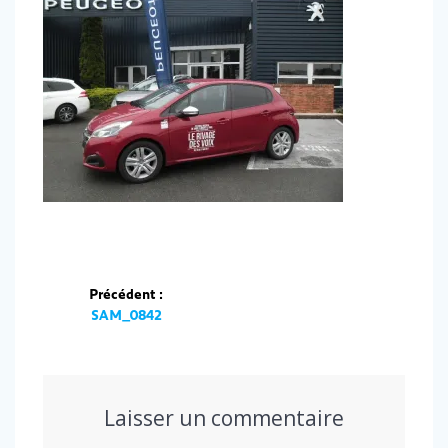
Navigation
Précédent :
de
Article
SAM_0842
précédent :
l’article
Laisser un commentaire