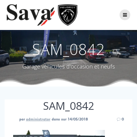
Passer
au
contenu
SAM_0842
Garage véhicules d'occasion et neufs
SAM_0842
par
administrator
dans
sur 14/05/2018
0